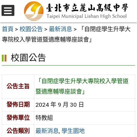
跳
至
選
主
單
首頁
>
校園公告
>
最新消息
>
「自閉症學生升學大
要
專院校入學管道暨適應輔導座談會」
內
校園公告
容
區
「自閉症學生升學大專院校入學管道
公告主旨
暨適應輔導座談會」
發佈日期
2024 年 9 月 30 日
發佈單位
特教組
公告類別
最新消息
,
學生園地