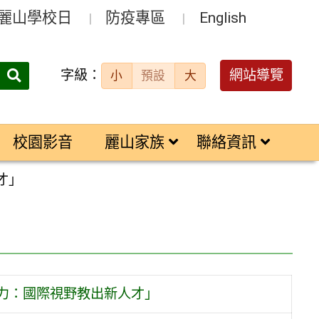
麗山學校日
防疫專區
English
字級：
送出
網站導覽
小
預設
大
搜
尋：
校園影音
麗山家族
聯絡資訊
才」
力：國際視野教出新人才」