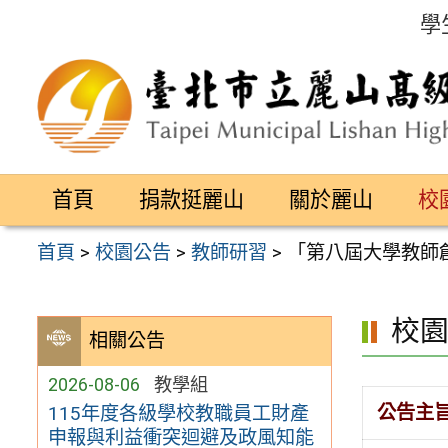
跳
學
至
主
要
內
容
首頁
捐款挺麗山
關於麗山
校
區
首頁
>
校園公告
>
教師研習
>
「第八屆大學教師
校
相關公告
2026-08-06
教學組
公告主
115年度各級學校教職員工財產
申報與利益衝突迴避及政風知能