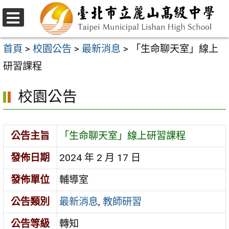
跳
至
選
主
單
首頁
>
校園公告
>
最新消息
>
「生命聊天室」線上
要
研習課程
內
校園公告
容
區
公告主旨
「生命聊天室」線上研習課程
發佈日期
2024 年 2 月 17 日
發佈單位
輔導室
公告類別
最新消息
,
教師研習
公告等級
轉知