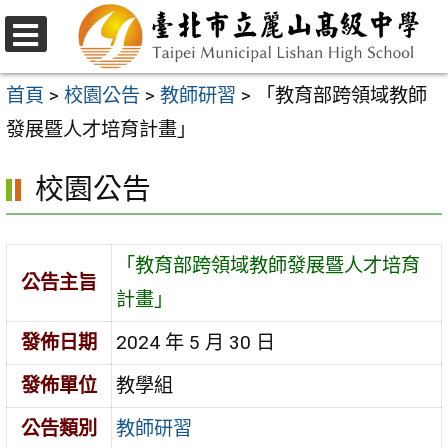
跳
至
選
主
單
首頁
>
校園公告
>
教師研習
>
「教育部跨領域教師
要
發展暨人才培育計畫」
內
校園公告
容
區
「教育部跨領域教師發展暨人才培育
公告主旨
計畫」
發佈日期
2024 年 5 月 30 日
發佈單位
教學組
公告類別
教師研習