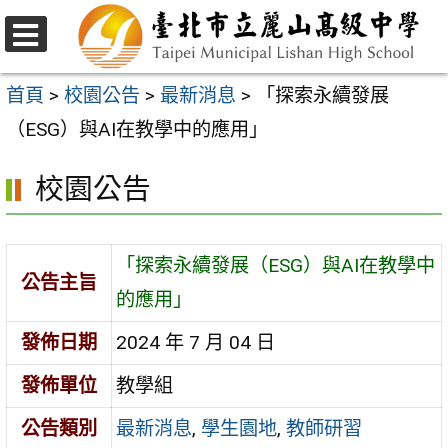
跳
至
選
主
單
首頁
>
校園公告
>
最新消息
>
「探索永續發展
要
（ESG）與AI在教學中的應用」
內
校園公告
容
區
「探索永續發展（ESG）與AI在教學中
公告主旨
的應用」
發佈日期
2024 年 7 月 04 日
發佈單位
教學組
公告類別
最新消息
,
學生園地
,
教師研習