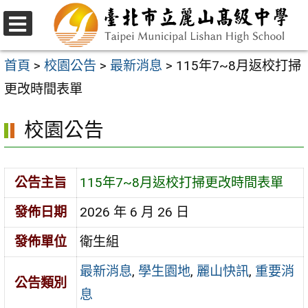
跳
至
選
主
單
首頁
>
校園公告
>
最新消息
>
115年7~8月返校打掃
要
更改時間表單
內
校園公告
容
區
公告主旨
115年7~8月返校打掃更改時間表單
發佈日期
2026 年 6 月 26 日
發佈單位
衛生組
最新消息
,
學生園地
,
麗山快訊
,
重要消
公告類別
息