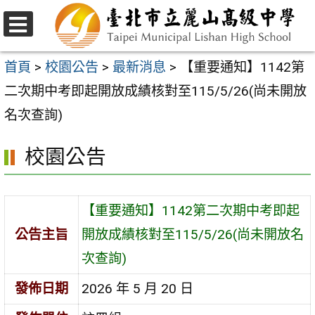
跳
至
選
主
單
首頁
>
校園公告
>
最新消息
>
【重要通知】1142第
要
二次期中考即起開放成績核對至115/5/26(尚未開放
內
名次查詢)
容
校園公告
區
【重要通知】1142第二次期中考即起
公告主旨
開放成績核對至115/5/26(尚未開放名
次查詢)
發佈日期
2026 年 5 月 20 日