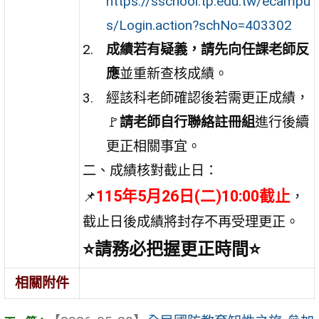
https://sschool.tp.edu.tw/ecampu
s/Login.action?schNo=403302
成績若有疑義，請先向任課老師反
應
並重新查核成績。
經該科老師確認後若需更正成績，
🚩
請老師自行聯絡註冊組
進行後續
更正相關事宜。
二、成績核對截止日：
115年5月26日(二)10:00截止
📌
，
截止日後成績將封存不再受理更正。
⭐請務必把握更正時間⭐
相關附件