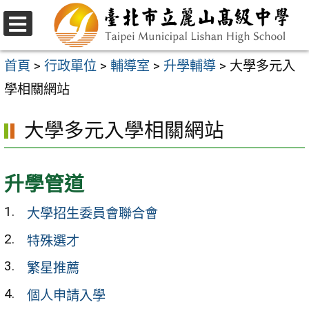
跳
至
選
主
單
首頁
>
行政單位
>
輔導室
>
升學輔導
>
大學多元入
要
學相關網站
內
大學多元入學相關網站
容
區
升學管道
大學招生委員會聯合會
特殊選才
繁星推薦
個人申請入學