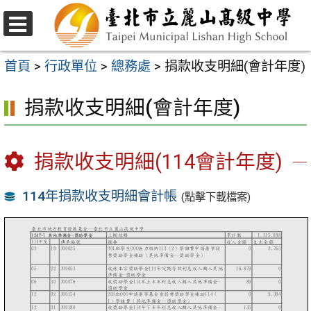
跳
至
選
主
單
首頁
>
行政單位
>
總務處
>
捐款收支明細(會計年度)
要
捐款收支明細(會計年度)
內
容
區
捐款收支明細(114會計年度)
114年捐款收支明細會計帳
(點擊下載檔案)