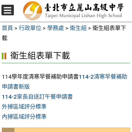
跳
至
選
主
單
首頁
>
行政單位
>
學務處
>
衛生組
>
衛生組表單下
要
載
內
衛生組表單下載
容
區
114學年度清寒早餐補助申請書
114-2清寒早餐補助
申請書新版
114-2家長自送訂午餐申請書
外掃區域評分標準
內掃區域評分標準