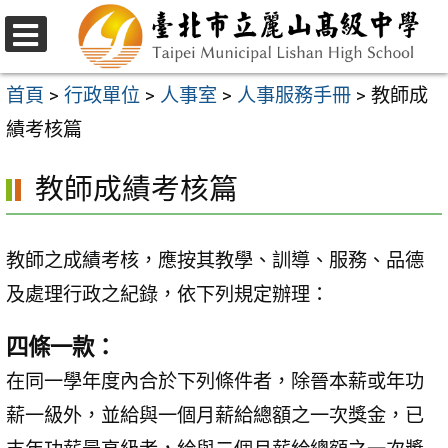
跳
至
選
主
單
首頁
>
行政單位
>
人事室
>
人事服務手冊
>
教師成
要
績考核篇
內
教師成績考核篇
容
區
教師之成績考核，應按其教學、訓導、服務、品德
及處理行政之紀錄，依下列規定辦理：
四條一款：
在同一學年度內合於下列條件者，除晉本薪或年功
薪一級外，並給與一個月薪給總額之一次獎金，已