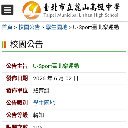
跳
至
選
主
單
首頁
>
校園公告
>
學生園地
>
U-Sport臺北樂運動
要
校園公告
內
容
區
公告主旨
U-Sport臺北樂運動
發佈日期
2026 年 6 月 02 日
發佈單位
體育組
公告類別
學生園地
公告等級
轉知
點閱次數
105