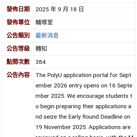
發佈日期
2025 年 9 月 18 日
發佈單位
輔導室
公告類別
最新消息
公告等級
轉知
點閱次數
384
公告內容
The PolyU application portal for Sept
ember 2026 entry opens on 16 Septe
mber 2025. We encourage students t
o begin preparing their applications a
nd seize the Early Round Deadline on
19 November 2025. Applications are