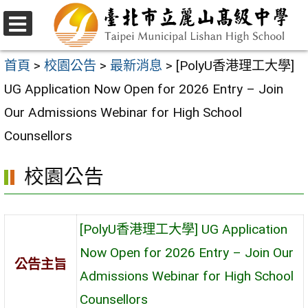
跳
至
選
主
單
首頁
>
校園公告
>
最新消息
>
[PolyU香港理工大學]
要
UG Application Now Open for 2026 Entry – Join
內
Our Admissions Webinar for High School
容
Counsellors
區
校園公告
[PolyU香港理工大學] UG Application
Now Open for 2026 Entry – Join Our
公告主旨
Admissions Webinar for High School
Counsellors