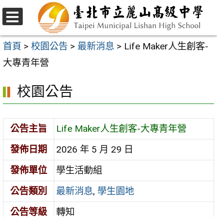
跳
至
選
主
單
首頁
>
校園公告
>
最新消息
>
Life Maker人生創客-
要
大專青年營
內
校園公告
容
區
公告主旨
Life Maker人生創客-大專青年營
發佈日期
2026 年 5 月 29 日
發佈單位
學生活動組
公告類別
最新消息
,
學生園地
公告等級
轉知