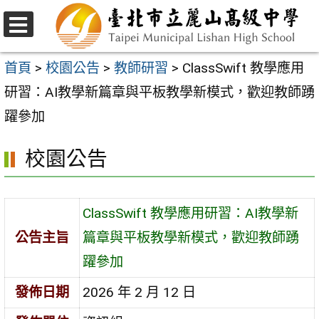
跳
至
選
主
單
首頁
>
校園公告
>
教師研習
>
ClassSwift 教學應用
要
研習：AI教學新篇章與平板教學新模式，歡迎教師踴
內
躍參加
容
校園公告
區
ClassSwift 教學應用研習：AI教學新
公告主旨
篇章與平板教學新模式，歡迎教師踴
躍參加
發佈日期
2026 年 2 月 12 日