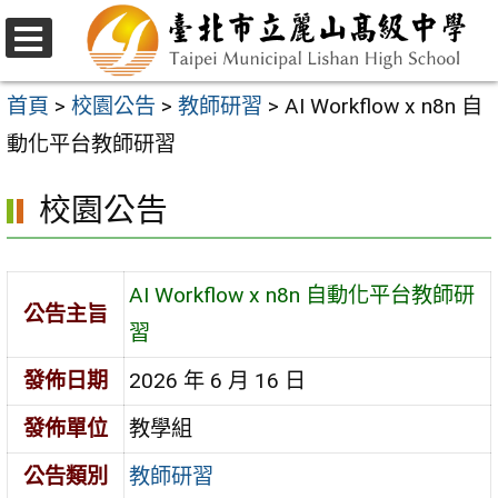
跳
至
選
主
單
首頁
>
校園公告
>
教師研習
>
AI Workflow x n8n 自
要
動化平台教師研習
內
校園公告
容
區
AI Workflow x n8n 自動化平台教師研
公告主旨
習
發佈日期
2026 年 6 月 16 日
發佈單位
教學組
公告類別
教師研習