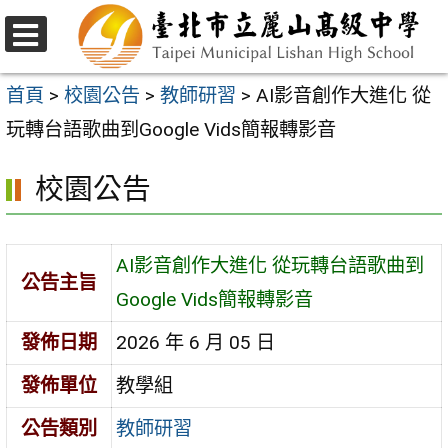
跳
至
選
主
單
首頁
>
校園公告
>
教師研習
>
AI影音創作大進化 從
要
玩轉台語歌曲到Google Vids簡報轉影音
內
校園公告
容
區
AI影音創作大進化 從玩轉台語歌曲到
公告主旨
Google Vids簡報轉影音
發佈日期
2026 年 6 月 05 日
發佈單位
教學組
公告類別
教師研習