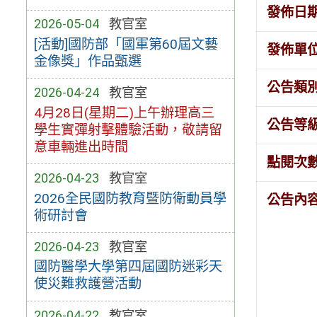
發佈日
2026-05-04
教官室
[活動]國防部「國軍第60屆文藝
發佈單
金像獎」作品甄選
公告類
2026-04-24
教官室
4月28日(星期二)上午辦理高三
公告等
學生實彈射擊體驗活動，敬請留
意車輛進出時間
點閱次
2026-04-23
教官室
2026全民國防教育暨防衛動員學
公告內
術研討會
2026-04-23
教官室
國防醫學大學第四屆國防迷彩天
使災難救護營活動
2026-04-22
教官室