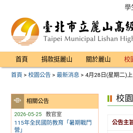
跳
學
至
主
要
內
容
首頁
捐款挺麗山
關於麗山
校
區
首頁
>
校園公告
>
最新消息
>
4月28日(星期二
校
相關公告
2026-05-25
教官室
公告主
115年全民國防教育「暑期戰鬥
營」