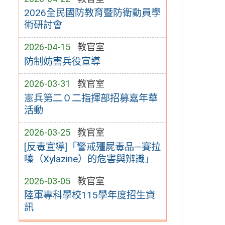
2026全民國防教育暨防衛動員學
術研討會
2026-04-15
教官室
防制妨害兵役宣導
2026-03-31
教官室
憲兵第二０二指揮部招募嘉年華
活動
2026-03-25
教官室
[反毒宣導]「警戒殭屍毒品—賽拉
嗪（Xylazine）的危害與辨識」
2026-03-05
教官室
陸軍專科學校115學年度招生資
訊