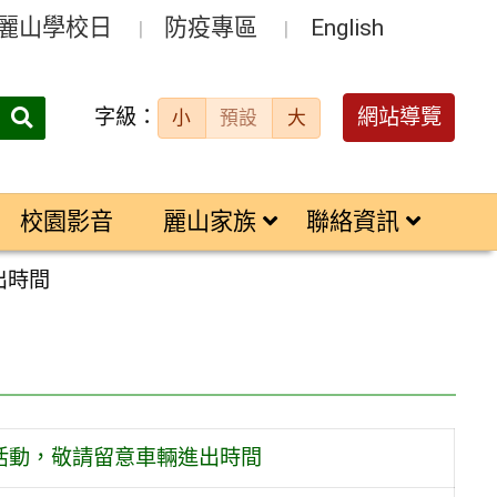
麗山學校日
防疫專區
English
字級：
送出
網站導覽
小
預設
大
搜
尋：
校園影音
麗山家族
聯絡資訊
出時間
驗活動，敬請留意車輛進出時間