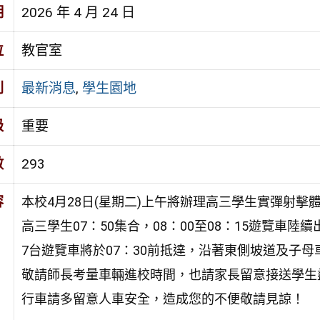
期
2026 年 4 月 24 日
位
教官室
別
最新消息
,
學生園地
級
重要
數
293
容
本校4月28日(星期二)上午將辦理高三學生實彈射擊
高三學生07：50集合，08：00至08：15遊覽車陸續
7台遊覽車將於07：30前抵達，沿著東側坡道及子母
敬請師長考量車輛進校時間，也請家長留意接送學生
行車請多留意人車安全，造成您的不便敬請見諒！