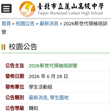
跳
至
選
主
單
首頁
>
校園公告
>
最新消息
>
2026新世代領袖培訓
要
營
內
校園公告
容
區
公告主旨
2026新世代領袖培訓營
發佈日期
2026 年 6 月 28 日
發佈單位
學生活動組
公告類別
最新消息
,
學生園地
公告等級
轉知