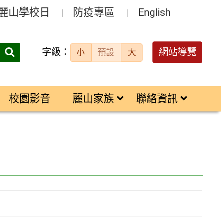
麗山學校日
防疫專區
English
字級：
送出
網站導覽
小
預設
大
搜
尋：
校園影音
麗山家族
聯絡資訊