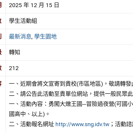
期
2025 年 12 月 15 日
位
學生活動組
別
最新消息
,
學生園地
級
轉知
數
212
容
一、近期會將文宣寄到貴校(市區地區)，敬請轉發
二、請公告此活動至貴單位網站，提供一般民眾此
一、活動內容：勇闖大燉王國─冒險過夜營(可國小
國高中、以上)。
二、活動報名網址
http://www.sng.idv.tw
；活動諮詢