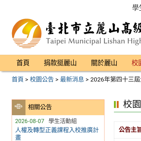
跳
學
至
主
要
內
容
首頁
捐款挺麗山
關於麗山
校
區
首頁
>
校園公告
>
最新消息
>
2026年第四十三
校
相關公告
2026-08-07
學生活動組
公告主
人權及轉型正義課程入校推廣計
畫