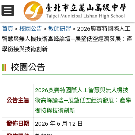
跳
至
選
主
單
首頁
>
校園公告
>
教師研習
>
2026奧賽特國際人工
要
智慧與無人機技術高峰論壇—展望低空經濟發展：產
內
學銜接與技術創新
容
校園公告
區
2026奧賽特國際人工智慧與無人機技
公告主旨
術高峰論壇—展望低空經濟發展：產學
銜接與技術創新
發佈日期
2026 年 6 月 12 日