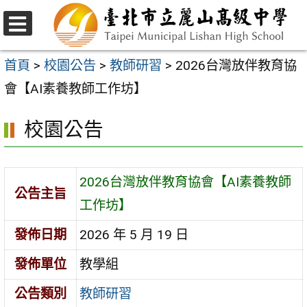
跳
至
選
主
單
首頁
>
校園公告
>
教師研習
>
2026台灣放伴教育協
要
會【AI素養教師工作坊】
內
校園公告
容
區
2026台灣放伴教育協會【AI素養教師
公告主旨
工作坊】
發佈日期
2026 年 5 月 19 日
發佈單位
教學組
公告類別
教師研習