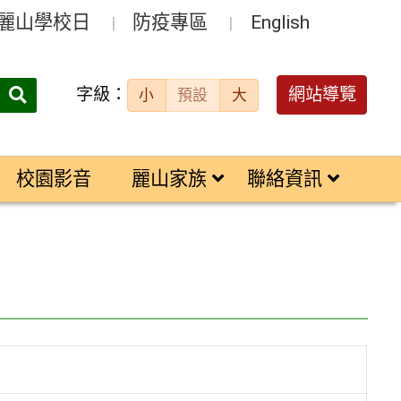
麗山學校日
防疫專區
English
字級：
送出
網站導覽
小
預設
大
搜
尋：
校園影音
麗山家族
聯絡資訊