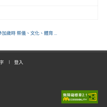
歲時 祭儀、文化、體育 ...
字
登入