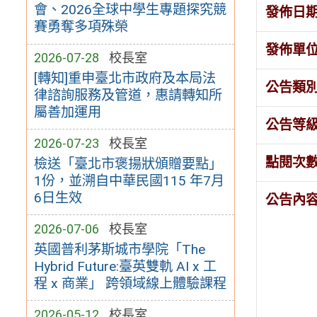
會、2026全球中學生專題探究競
發佈日
賽勇奪多項殊榮
發佈單
2026-07-28
校長室
[轉知]重申臺北市政府及本局法
公告類
律諮詢服務及管道，惠請轉知所
屬善加運用
公告等
2026-07-23
校長室
點閱次
檢送「臺北市褒揚狀頒贈要點」
1份，並溯自中華民國115 年7月
6日生效
公告內
2026-07-06
校長室
英國普利茅斯城市學院「The
Hybrid Future:臺英雙軌 AI x 工
程 x 商業」 跨領域線上體驗課程
2026-05-12
校長室