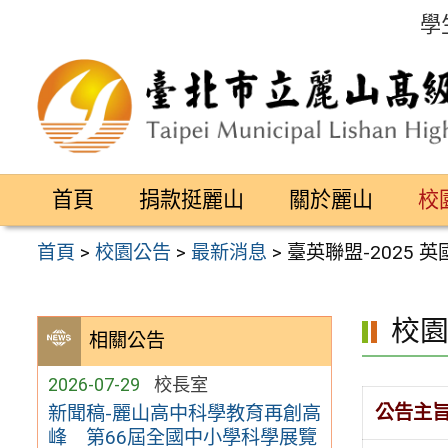
跳
學
至
主
要
內
容
首頁
捐款挺麗山
關於麗山
校
區
首頁
>
校園公告
>
最新消息
>
臺英聯盟-2025 
校
相關公告
2026-07-29
校長室
公告主
新聞稿-麗山高中科學教育再創高
峰 第66屆全國中小學科學展覽