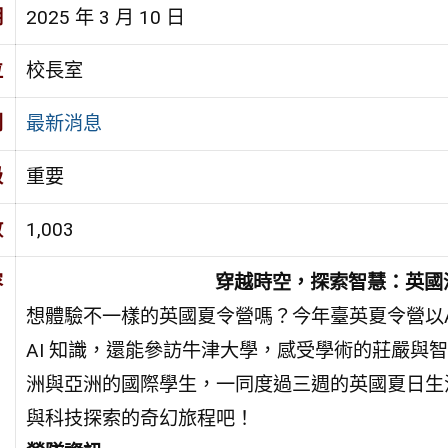
期
2025 年 3 月 10 日
位
校長室
別
最新消息
級
重要
數
1,003
容
穿越時空，探索智慧：英國深度
想體驗不一樣的英國夏令營嗎？今年臺英夏令營以
AI 知識，還能參訪牛津大學，感受學術的莊嚴與
洲與亞洲的國際學生，一同度過三週的英國夏日生
與科技探索的奇幻旅程吧！