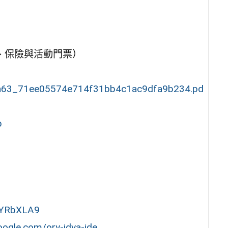
餐、保險與活動門票）
2daa63_71ee05574e714f31bb4c1ac9dfa9b234.pd
p
eYRbXLA9
oogle.com/ory-jdva-jde