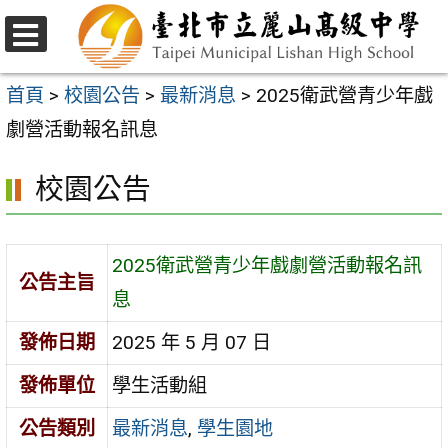
跳
至
選
主
單
首頁
>
校園公告
>
最新消息
>
2025衛武營青少年戲
要
劇營活動報名訊息
內
校園公告
容
區
2025衛武營青少年戲劇營活動報名訊
公告主旨
息
發佈日期
2025 年 5 月 07 日
發佈單位
學生活動組
公告類別
最新消息
,
學生園地