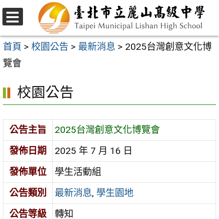
跳
至
選
主
單
首頁
>
校園公告
>
最新消息
>
2025台灣創意文化博
要
覽會
內
校園公告
容
區
公告主旨
2025台灣創意文化博覽會
發佈日期
2025 年 7 月 16 日
發佈單位
學生活動組
公告類別
最新消息
,
學生園地
公告等級
轉知