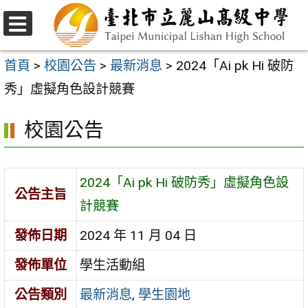
跳
至
選
主
單
首頁
>
校園公告
>
最新消息
>
2024「Ai pk Hi 破防
要
秀」虛擬角色設計競賽
內
校園公告
容
區
2024「Ai pk Hi 破防秀」虛擬角色設
公告主旨
計競賽
發佈日期
2024 年 11 月 04 日
發佈單位
學生活動組
公告類別
最新消息
,
學生園地