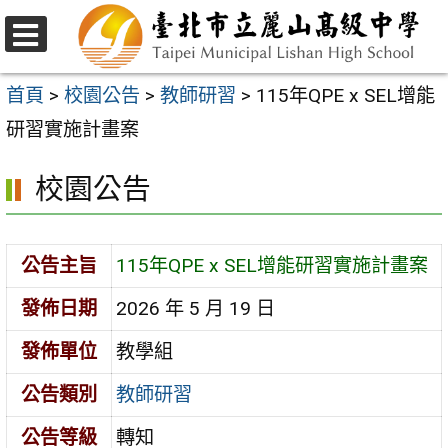
跳
至
選
主
單
首頁
>
校園公告
>
教師研習
>
115年QPE x SEL增能
要
研習實施計畫案
內
校園公告
容
區
公告主旨
115年QPE x SEL增能研習實施計畫案
發佈日期
2026 年 5 月 19 日
發佈單位
教學組
公告類別
教師研習
公告等級
轉知