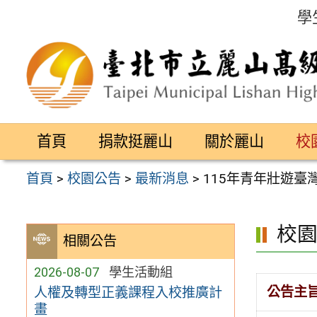
跳
學
至
主
要
內
容
首頁
捐款挺麗山
關於麗山
校
區
首頁
>
校園公告
>
最新消息
>
115年青年壯遊臺
校
相關公告
2026-08-07
學生活動組
公告主
人權及轉型正義課程入校推廣計
畫