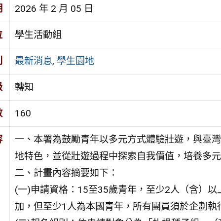
期
2026 年 2 月 05 日
位
學生活動組
別
最新消息
,
學生園地
級
轉知
數
160
容
一、本署為鼓勵青年以多元方式體驗壯遊，與臺灣
地特色，並從壯遊過程中探索自我價值，培養多元
二、計畫內容摘要如下：
(一)申請資格：15至35歲青年，至少2人（含
加，但至少1人為本國青年，所有團員須於企劃執