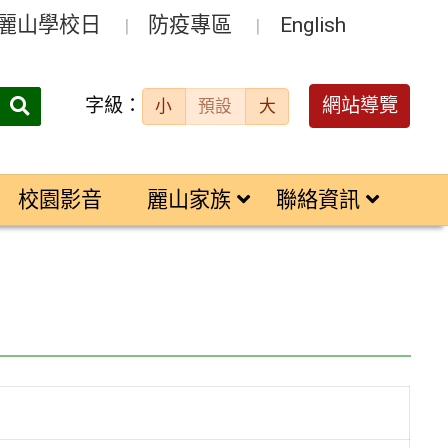
麗山學校日
防疫專區
English
字級：
送出
網站導覽
小
預設
大
搜
尋：
校園影音
麗山家族
聯絡資訊