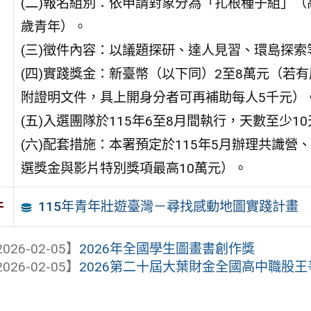
(二)報名組別：依申請對象分為「扎根種子組」（
歲青年）。
(三)徵件內容：以議題探研、達人見習、環島探
(四)實踐獎金：新臺幣（以下同）2至8萬元（若
附證明文件，具上開身分者可再補助每人5千元）
(五)入選團隊於115年6至8月間執行，天數至少
(六)配套措施：本署預定於115年5月辦理共識營
選獎金與影片特別獎項最高10萬元）。
115年青年壯遊臺灣－尋找感動地圖實踐計畫
件
026-02-05】
2026年全國學生圖畫書創作獎
026-02-05】
2026第二十屆大葉財金全國高中職股王