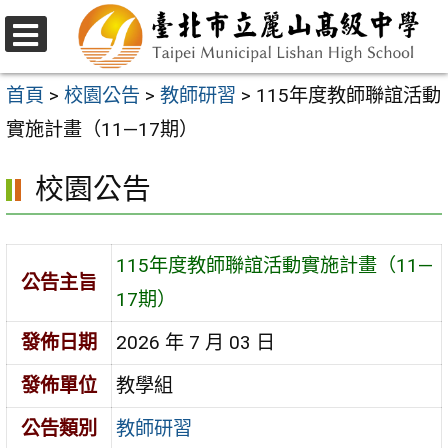
跳
至
選
主
單
首頁
>
校園公告
>
教師研習
>
115年度教師聯誼活動
要
實施計畫（11—17期）
內
校園公告
容
區
115年度教師聯誼活動實施計畫（11—
公告主旨
17期）
發佈日期
2026 年 7 月 03 日
發佈單位
教學組
公告類別
教師研習