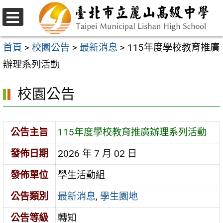
跳
至
選
主
單
首頁
>
校園公告
>
最新消息
>
115年度學校教育推廣
要
辦理系列活動
內
校園公告
容
區
公告主旨
115年度學校教育推廣辦理系列活動
發佈日期
2026 年 7 月 02 日
發佈單位
學生活動組
公告類別
最新消息
,
學生園地
公告等級
轉知