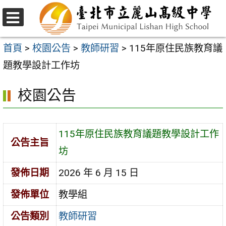
跳
至
選
主
單
首頁
>
校園公告
>
教師研習
>
115年原住民族教育議
要
題教學設計工作坊
內
校園公告
容
區
115年原住民族教育議題教學設計工作
公告主旨
坊
發佈日期
2026 年 6 月 15 日
發佈單位
教學組
公告類別
教師研習