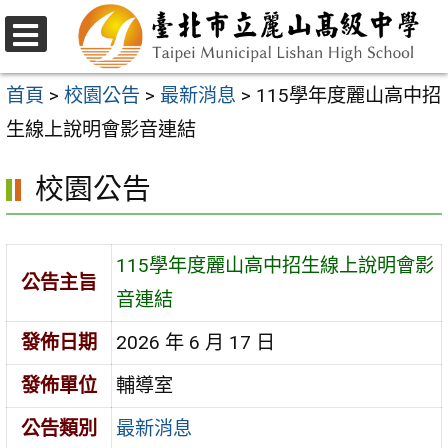
跳
至
選
主
單
首頁
>
校園公告
>
最新消息
>
115學年度麗山高中招
要
生線上說明會影音連結
內
校園公告
容
區
115學年度麗山高中招生線上說明會影
公告主旨
音連結
發佈日期
2026 年 6 月 17 日
發佈單位
輔導室
公告類別
最新消息