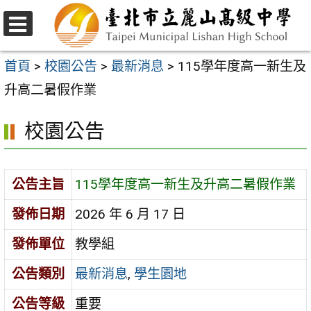
跳
至
選
主
單
首頁
>
校園公告
>
最新消息
>
115學年度高一新生及
要
升高二暑假作業
內
校園公告
容
區
公告主旨
115學年度高一新生及升高二暑假作業
發佈日期
2026 年 6 月 17 日
發佈單位
教學組
公告類別
最新消息
,
學生園地
公告等級
重要