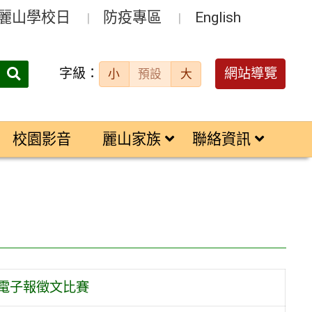
麗山學校日
防疫專區
English
字級：
送出
網站導覽
小
預設
大
搜
尋：
校園影音
麗山家族
聯絡資訊
」電子報徵文比賽