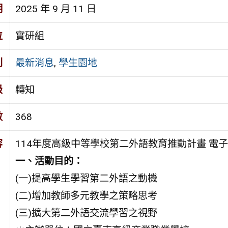
期
2025 年 9 月 11 日
位
實研組
別
最新消息
,
學生園地
級
轉知
數
368
容
114年度高級中等學校第二外語教育推動計畫 電
一、活動目的：
(一)提高學生學習第二外語之動機
(二)增加教師多元教學之策略思考
(三)擴大第二外語交流學習之視野