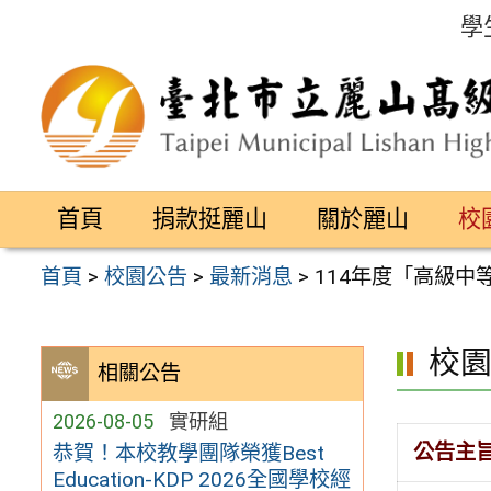
跳
學
至
主
要
內
容
首頁
捐款挺麗山
關於麗山
校
區
首頁
>
校園公告
>
最新消息
>
114年度「高級
校
相關公告
2026-08-05
實研組
公告主
恭賀！本校教學團隊榮獲Best
Education-KDP 2026全國學校經