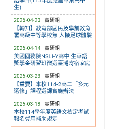
語學伴(115年度應屆畢業高中
生)
2026-04-20
實研組
【轉知】教育部國民及學前教育
署高級中等學校無 人機足球體驗
2026-04-14
實研組
美國國務院NSLI-Y高中 生華語
獎學金研習班徵選臺灣寄宿家庭
2026-03-23
實研組
【重要】本校114-2高二「多元
選修」課程選課實施辦法
2026-03-18
實研組
本校114學年度英語文檢定考試
報名費用補助規定