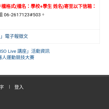
F檔格式(檔名：學校+學生 姓名)寄至以下信箱：
-2617123#503。
畫」電子報徵文
 Live 講座」活動資訊
機器人運動競技大賽
字
登入