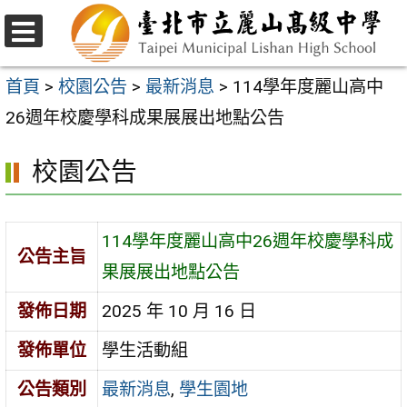
跳
至
選
主
單
首頁
>
校園公告
>
最新消息
>
114學年度麗山高中
要
26週年校慶學科成果展展出地點公告
內
校園公告
容
區
114學年度麗山高中26週年校慶學科成
公告主旨
果展展出地點公告
發佈日期
2025 年 10 月 16 日
發佈單位
學生活動組
公告類別
最新消息
,
學生園地