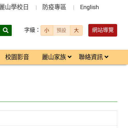
麗山學校日
防疫專區
English
字級：
送出
網站導覽
小
預設
大
搜
尋：
校園影音
麗山家族
聯絡資訊