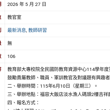
期
2026 年 5 月 27 日
位
教官室
別
最新消息
,
教師研習
級
無
數
106
容
教育部大專校院全民國防教育資源中心114學年度
鼓勵貴屬教師、職員、軍訓教官及對議題有興趣者
二、舉辦時間：115年6月10日（星期三）。
三、舉辦地點：福容大飯店淡水漁人碼頭2樓吉祥
四、報名方式：