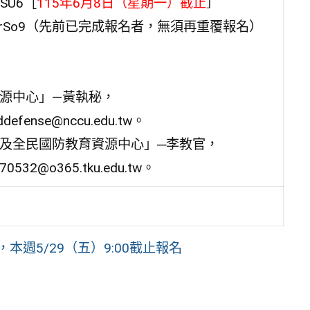
jSU6［
115年6月8日（星期一）截止
］
LwkHLsvrSo9（先前已完成報名者，無須再重覆報名）
資源中心」―黃執秘，
ense@nccu.edu.tw。
護及全民國防教育資源中心」─李教官，
2@o365.tku.edu.tw。
本週5/29（五）9:00截止報名