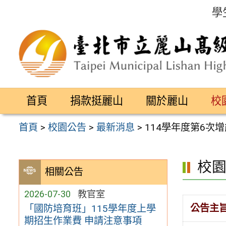
跳
學
至
主
要
內
容
首頁
捐款挺麗山
關於麗山
校
區
首頁
>
校園公告
>
最新消息
>
114學年度第6次
校
相關公告
2026-07-30
教官室
公告主
「國防培育班」115學年度上學
期招生作業費 申請注意事項