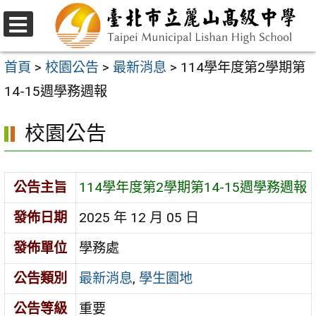
跳
至
選
主
單
首頁
>
校園公告
>
最新消息
>
114學年度第2學期第
要
14-15週學務週報
內
校園公告
容
區
公告主旨
114學年度第2學期第14-15週學務週報
發佈日期
2025 年 12 月 05 日
發佈單位
學務處
公告類別
最新消息
,
學生園地
公告等級
重要