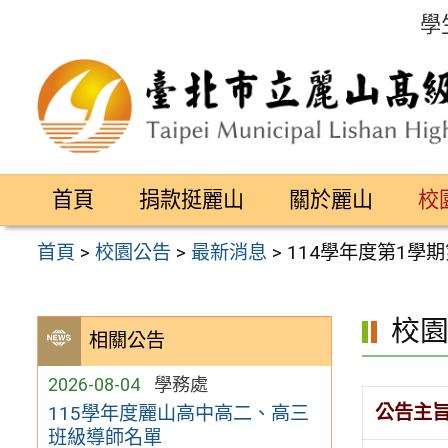
跳
學
至
主
要
內
容
首頁
捐款挺麗山
關於麗山
校
區
首頁
>
校園公告
>
最新消息
>
114學年度第1學期
校
相關公告
2026-08-04
學務處
公告主
115學年度麗山高中高二、高三
班級導師名單