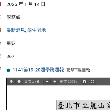
期
2026 年 1 月 14 日
位
學務處
別
最新消息
,
學生園地
級
重要
數
367
容
1141第19-20週學務週報
(點擊下載檔案)
頁次
1
/
6
縮放
100%