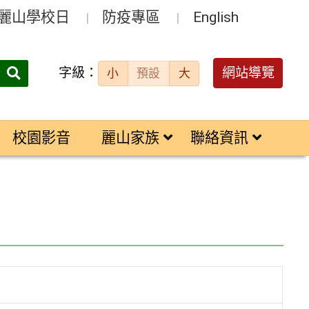
麗山學校日
防疫專區
English
字級：
送出
網站導覽
小
預設
大
搜
尋：
校園影音
麗山家族
聯絡資訊