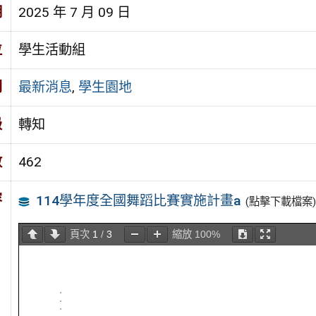
期
2025 年 7 月 09 日
位
學生活動組
別
最新消息
,
學生園地
級
轉知
數
462
容
114學年度全國舞蹈比賽實施計畫a
(點擊下載檔案)
頁次
1
/
3
縮放
100%