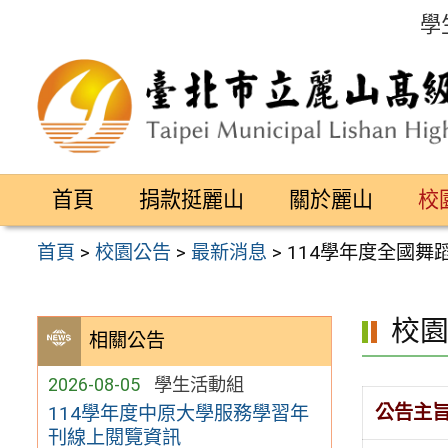
跳
學
至
主
要
內
容
首頁
捐款挺麗山
關於麗山
校
區
首頁
>
校園公告
>
最新消息
>
114學年度全國舞
校
相關公告
2026-08-05
學生活動組
公告主
114學年度中原大學服務學習年
刊線上閱覽資訊