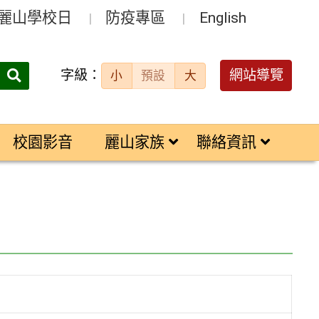
麗山學校日
防疫專區
English
字級：
送出
網站導覽
小
預設
大
搜
尋：
校園影音
麗山家族
聯絡資訊