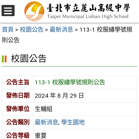
跳
至
選
主
單
首頁
>
校園公告
>
最新消息
>
113-1 校服繡學號規
要
則公告
內
校園公告
容
區
公告主旨
113-1 校服繡學號規則公告
發佈日期
2024 年 8 月 29 日
發佈單位
生輔組
公告類別
最新消息
,
學生園地
公告等級
重要