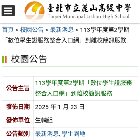
跳
至
選
主
單
首頁
>
校園公告
>
最新消息
>
113學年度第2學期
要
「數位學生證服務整合入口網」到離校簡訊服務
內
校園公告
容
區
113學年度第2學期「數位學生證服務
公告主旨
整合入口網」到離校簡訊服務
發佈日期
2025 年 1 月 23 日
發佈單位
生輔組
公告類別
最新消息
,
學生園地