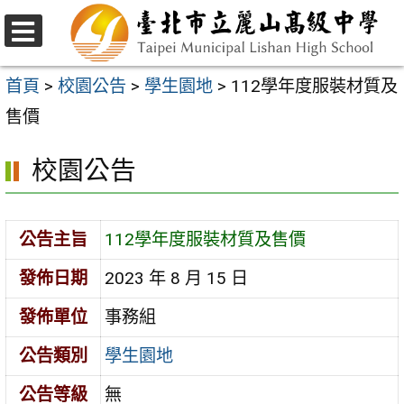
跳
至
選
主
單
首頁
>
校園公告
>
學生園地
>
112學年度服裝材質及
要
售價
內
校園公告
容
區
公告主旨
112學年度服裝材質及售價
發佈日期
2023 年 8 月 15 日
發佈單位
事務組
公告類別
學生園地
公告等級
無