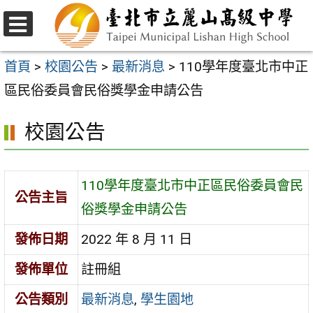
跳
至
選
主
單
首頁
>
校園公告
>
最新消息
>
110學年度臺北市中正
要
區民俗委員會民俗獎學金申請公告
內
校園公告
容
區
110學年度臺北市中正區民俗委員會民
公告主旨
俗獎學金申請公告
發佈日期
2022 年 8 月 11 日
發佈單位
註冊組
公告類別
最新消息
,
學生園地