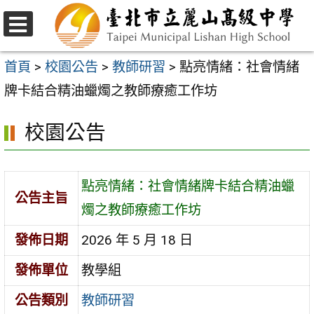
跳
至
選
主
單
首頁
>
校園公告
>
教師研習
>
點亮情緒：社會情緒
要
牌卡結合精油蠟燭之教師療癒工作坊
內
校園公告
容
區
點亮情緒：社會情緒牌卡結合精油蠟
公告主旨
燭之教師療癒工作坊
發佈日期
2026 年 5 月 18 日
發佈單位
教學組
公告類別
教師研習