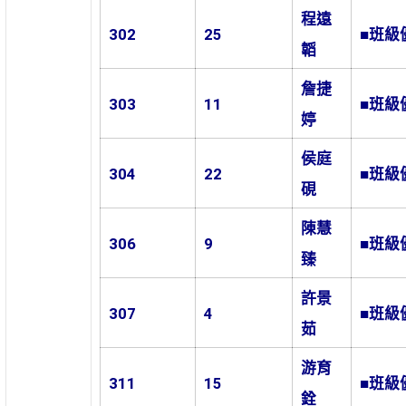
程遠
302
25
■班級
韜
詹捷
303
11
■班級
婷
侯庭
304
22
■班級
硯
陳慧
306
9
■班級
臻
許景
307
4
■班級
茹
游育
311
15
■班級
銓