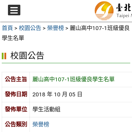
跳
至
選
主
單
首頁
>
校園公告
>
榮譽榜
>
麗山高中107-1班級優良
要
學生名單
內
校園公告
容
區
公告主旨
麗山高中107-1班級優良學生名單
發佈日期
2018 年 10 月 05 日
發佈單位
學生活動組
公告類別
榮譽榜