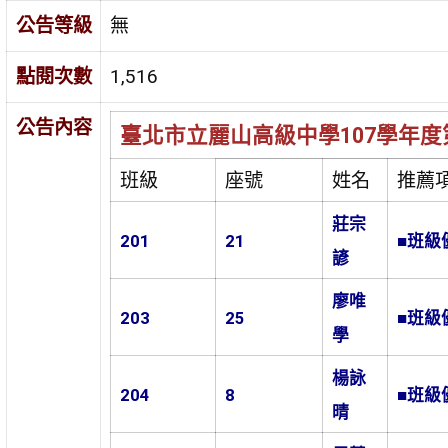
公告等級
無
點閱次數
1,516
公告內容
臺北市立麗山高級中學107學年度
班級
座號
姓名
推薦
莊宗
201
21
■班級
諺
廖唯
203
25
■班級
學
楊詠
204
8
■班級
晴