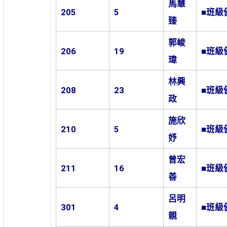
馬慧
205
5
■班級
臻
郭峻
206
19
■班級
瑋
林興
208
23
■班級
政
施欣
210
5
■班級
妤
曾宏
211
16
■班級
善
呂明
301
4
■班級
親