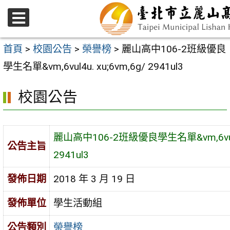
跳
至
選
主
單
首頁
>
校園公告
>
榮譽榜
>
麗山高中106-2班級優良
要
學生名單&vm,6vul4u. xu;6vm,6g/ 2941ul3
內
校園公告
容
區
麗山高中106-2班級優良學生名單&vm,6vul4u
公告主旨
2941ul3
發佈日期
2018 年 3 月 19 日
發佈單位
學生活動組
公告類別
榮譽榜