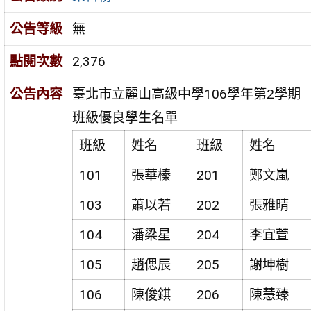
公告等級
無
點閱次數
2,376
公告內容
臺北市立麗山高級中學106學年第2學期
班級優良學生名單
班級
姓名
班級
姓名
101
張華榛
201
鄭文嵐
103
蕭以若
202
張雅晴
104
潘梁星
204
李宜萱
105
趙偲辰
205
謝坤樹
106
陳俊錤
206
陳慧臻