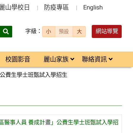
麗山學校日
防疫專區
English
字級：
送出
網站導覽
小
預設
大
搜
尋：
校園影音
麗山家族
聯絡資訊
」公費生學士班甄試入學招生
區醫事人員 養成計畫」公費生學士班甄試入學招