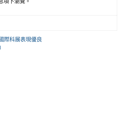
公告訊息項下瀏覽。
灣國際科展表現優良
」