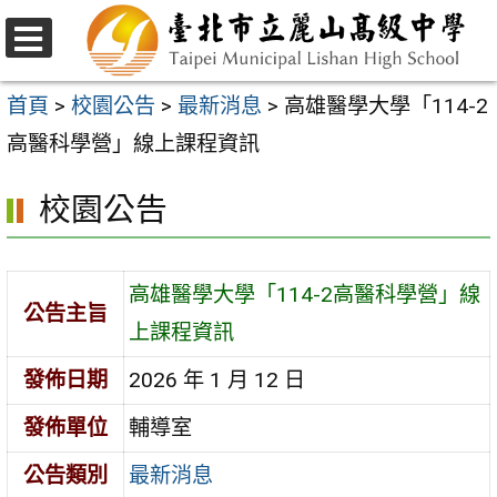
跳
至
選
主
單
首頁
>
校園公告
>
最新消息
>
高雄醫學大學「114-2
要
高醫科學營」線上課程資訊
內
校園公告
容
區
高雄醫學大學「114-2高醫科學營」線
公告主旨
上課程資訊
發佈日期
2026 年 1 月 12 日
發佈單位
輔導室
公告類別
最新消息