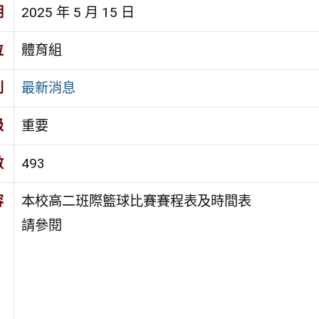
期
2025 年 5 月 15 日
位
體育組
別
最新消息
級
重要
數
493
容
本校高二班際籃球比賽賽程表及時間表
請參閱