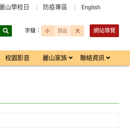
麗山學校日
防疫專區
English
字級：
送出
網站導覽
小
預設
大
搜
尋：
校園影音
麗山家族
聯絡資訊