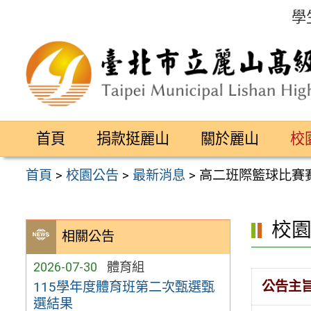
跳
學
至
主
要
內
容
首頁
捐款挺麗山
關於麗山
校
區
首頁
>
校園公告
>
最新消息
>
高二班際籃球比賽
校
相關公告
2026-07-30
體育組
公告主
115學年度體育班第二次甄選甄
選結果