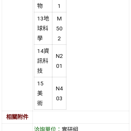
物
1
13地
M
球科
50
學
2
14資
N2
訊科
01
技
15
N4
美
03
術
相關附件
洽詢單位：
實研組