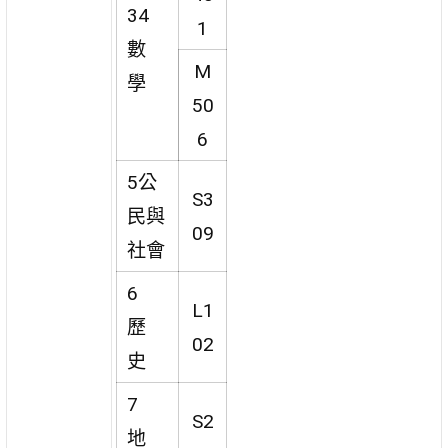
34
1
數
M
學
50
6
5公
S3
民與
09
社會
6
L1
歷
02
史
7
S2
地