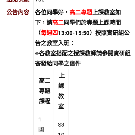
公告內容
各位同學好，
高二專題
上課教室如
下，請
高二
同學們於專題上課時間
（
每週四
13:00-15:50）按照實研組公
告之教室入班：
※各教室搭配之授課教師請參閱實研組
寄發給同學之信件
上
高二
課
專題
教
課程
室
1
S3
國
10