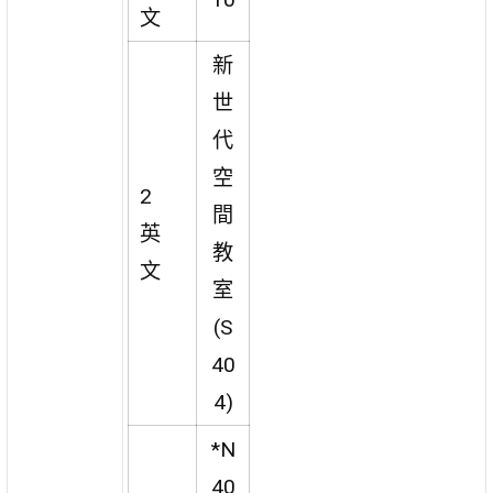
文
新
世
代
空
2
間
英
教
文
室
(S
40
4)
*N
40