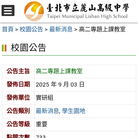
跳
至
選
主
單
首頁
>
校園公告
>
最新消息
>
高二專題上課教室
要
校園公告
內
容
區
公告主旨
高二專題上課教室
發佈日期
2025 年 9 月 03 日
發佈單位
實研組
公告類別
最新消息
,
學生園地
公告等級
重要
點閱次數
733